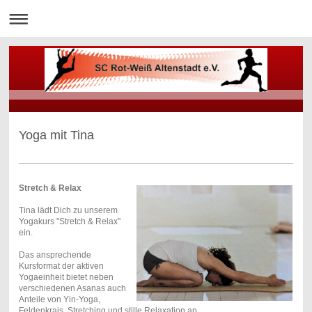
Yoga mit Tina
Stretch & Relax
Tina lädt Dich zu unserem
Yogakurs "Stretch & Relax"
ein.
Das ansprechende
Kursformat der aktiven
Yogaeinheit bietet neben
verschiedenen Asanas auch
Anteile von Yin-Yoga,
Feldenkrais, Stretching und stille Relaxation an.