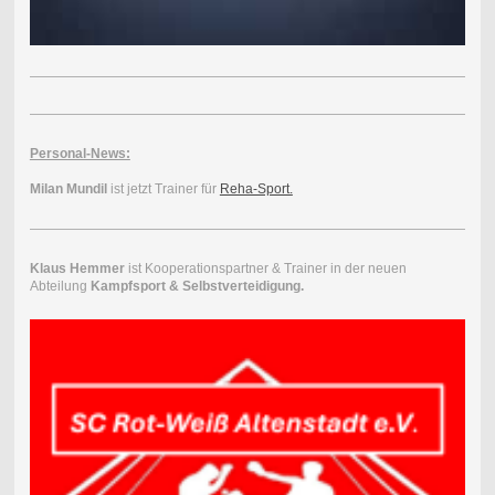
Personal-News:
Milan Mundil
ist jetzt Trainer für
Reha-Sport.
Klaus Hemmer
ist Kooperationspartner & Trainer in der neuen
Abteilung
Kampfsport & Selbstverteidigung.