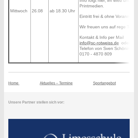
Info folgt hier, im Web und in
Printmedien.
Mittwoch
26.08
ab 18.30 Uhr
Eintritt frei & ohne Voranmeld
Wir freuen uns auf rege Teil
Kontakt & Info per Mail
info@sc-rotweiss.de
oder dir
Telefon von Sven Schöning
0170 - 4870 809
Home
Aktuelles – Termine
Sportangebot
Unsere Partner stellen sich vor: