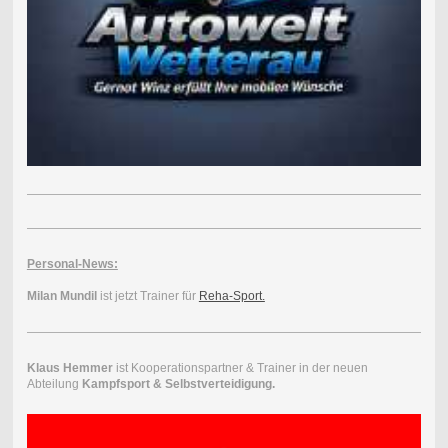
Personal-News:
Milan Mundil
ist jetzt Trainer für
Reha-Sport.
Klaus Hemmer
ist Kooperationspartner & Trainer in der neuen
Abteilung
Kampfsport & Selbstverteidigung.