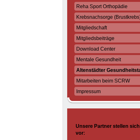
Reha Sport Orthopädie
Krebsnachsorge (Brustkrebs
Mitgliedschaft
Mitgliedsbeiträge
Download Center
Mentale Gesundheit
Altenstädter Gesundheitst
Mitarbeiten beim SCRW
Impressum
Unsere Partner stellen sich
vor: