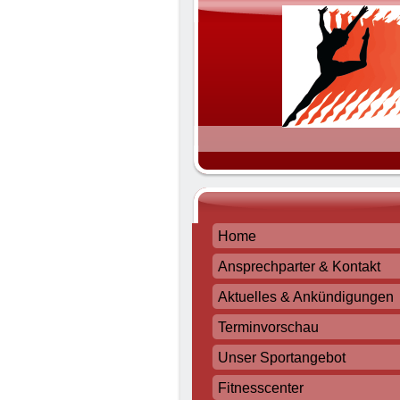
Home
Ansprechparter & Kontakt
Aktuelles & Ankündigungen
Terminvorschau
Unser Sportangebot
Fitnesscenter